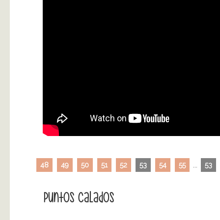
48
49
50
51
52
53
54
55
...
53
Puntos Calados