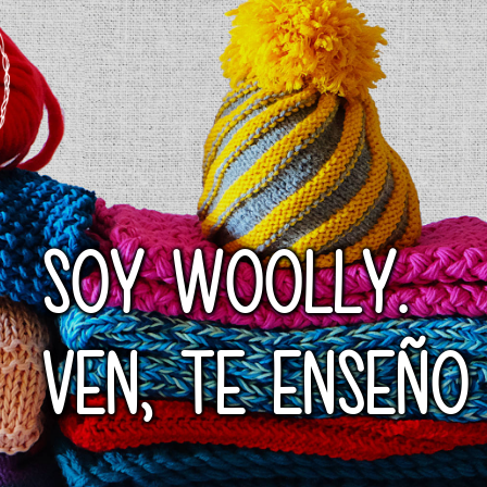
SOY WOOLLY.
VEN, TE ENSEÑO