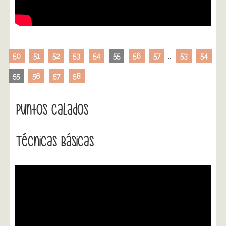
50
51
52
53
54
55
56
57
...
53
54
55
56
57
58
Puntos Calados
Técnicas Básicas