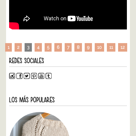
1
2
3
4
5
6
7
8
9
10
11
12
REDES SOCIALES
LOS MÁS POPULARES