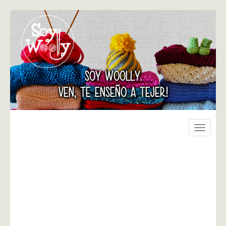
SOY WOOLLY.
VEN, TE ENSEÑO A TEJER!
Toggle
navigati