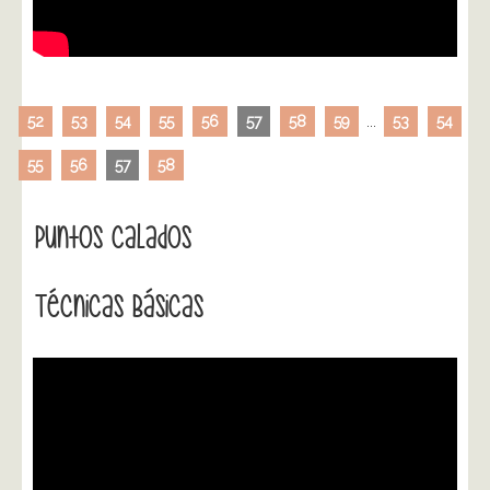
52
53
54
55
56
57
58
59
...
53
54
55
56
57
58
Puntos Calados
Técnicas Básicas