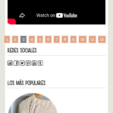
1
2
3
4
5
6
7
8
9
10
11
12
REDES SOCIALES
LOS MÁS POPULARES