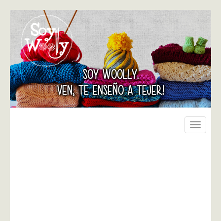
SOY WOOLLY.
VEN, TE ENSEÑO A TEJER!
Toggle
navigati