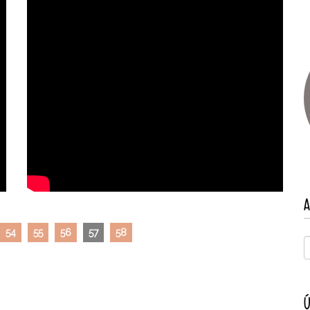
A
54
55
56
57
58
Ú