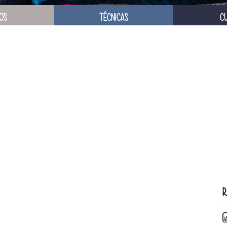
OS
TÉCNICAS
C
R