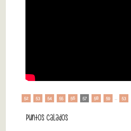
52
53
54
55
56
57
58
59
...
53
Puntos Calados