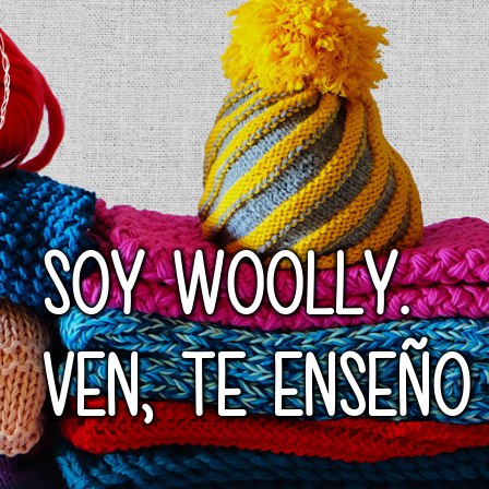
SOY WOOLLY.
VEN, TE ENSEÑO