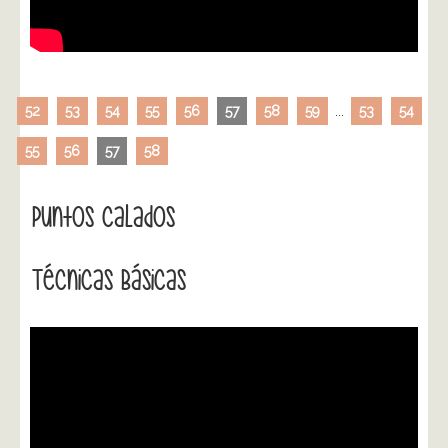
52
53
54
55
56
57
58
59
...
53
54
55
56
57
58
Puntos Calados
Técnicas Básicas