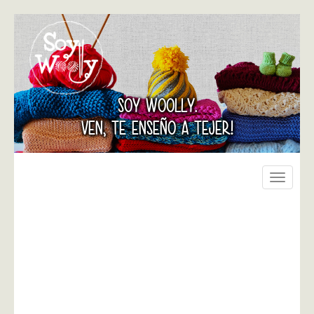
SOY WOOLLY.
VEN, TE ENSEÑO A TEJER!
Toggle
navigati