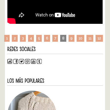
1
2
3
4
5
6
7
8
9
10
11
12
REDES SOCIALES
LOS MÁS POPULARES