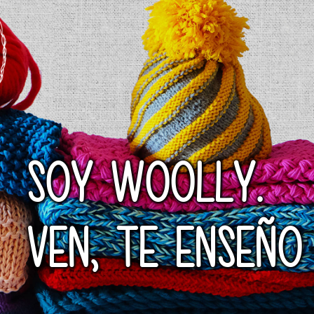
SOY WOOLLY.
VEN, TE ENSEÑO