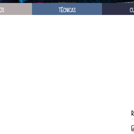
OS
TÉCNICAS
C
R