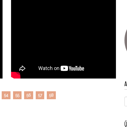
A
54
55
56
57
58
Ú