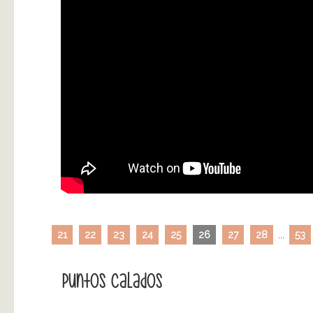
21
22
23
24
25
26
27
28
...
53
Puntos Calados