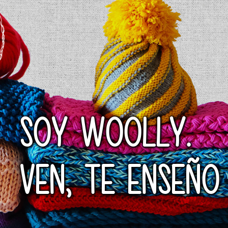
SOY WOOLLY.
VEN, TE ENSEÑO