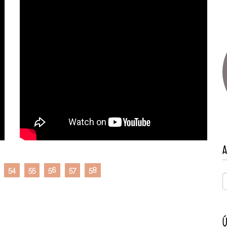
A
54
55
56
57
58
Ú