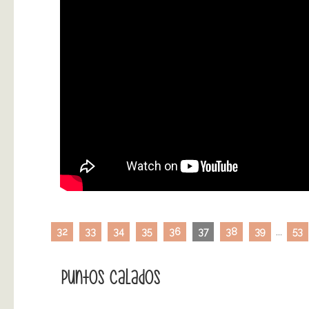
32
33
34
35
36
37
38
39
...
53
Puntos Calados