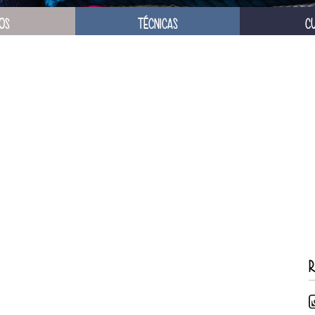
OS
TÉCNICAS
C
R