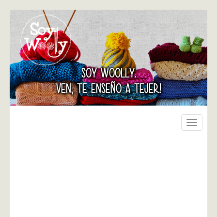
SOY WOOLLY.
VEN, TE ENSEÑO A TEJER!
Toggle
navigati