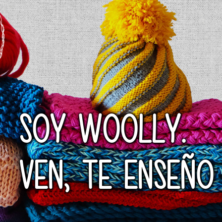
SOY WOOLLY.
VEN, TE ENSEÑO