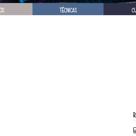
OS
TÉCNICAS
C
R