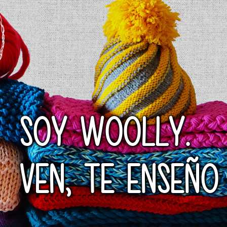
SOY WOOLLY.
VEN, TE ENSEÑO