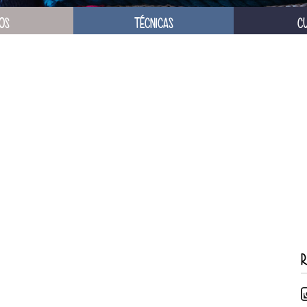
OS
TÉCNICAS
C
R