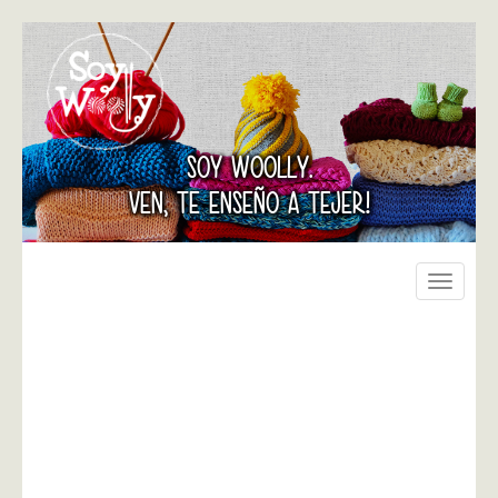
SOY WOOLLY.
VEN, TE ENSEÑO A TEJER!
Toggle
navigati