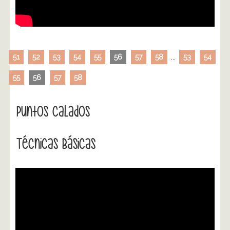
51
52
53
54
55
56
57
58
...
53
54
55
56
57
58
Puntos Calados
Técnicas Básicas