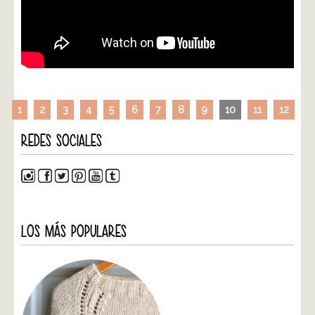
1
2
3
4
5
6
7
8
9
10
11
12
REDES SOCIALES
LOS MÁS POPULARES