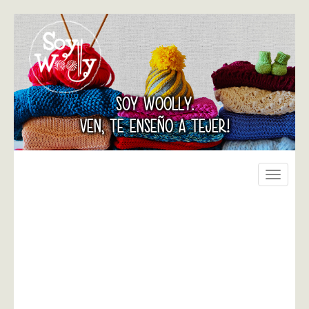
SOY WOOLLY.
VEN, TE ENSEÑO A TEJER!
Toggle
navigati