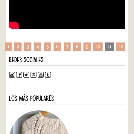
1
2
3
4
5
6
7
8
9
10
11
12
REDES SOCIALES
LOS MÁS POPULARES