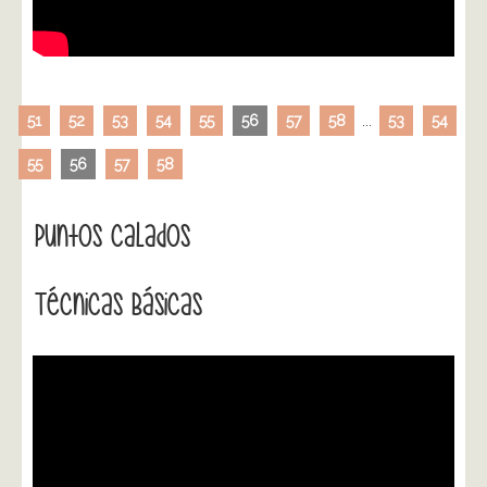
51
52
53
54
55
56
57
58
...
53
54
55
56
57
58
Puntos Calados
Técnicas Básicas