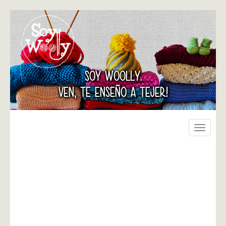
SOY WOOLLY.
VEN, TE ENSEÑO A TEJER!
Toggle
navigati