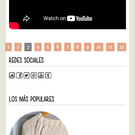
1
2
3
4
5
6
7
8
9
10
11
12
REDES SOCIALES
LOS MÁS POPULARES