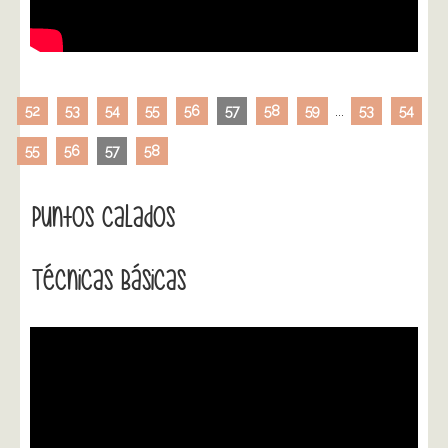
52
53
54
55
56
57
58
59
...
53
54
55
56
57
58
Puntos Calados
Técnicas Básicas