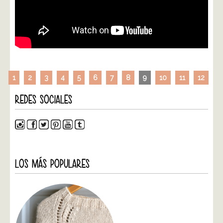
1
2
3
4
5
6
7
8
9
10
11
12
REDES SOCIALES
LOS MÁS POPULARES