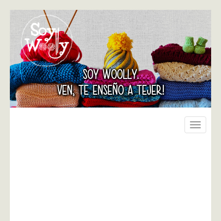
SOY WOOLLY.
VEN, TE ENSEÑO A TEJER!
Toggle
navigati