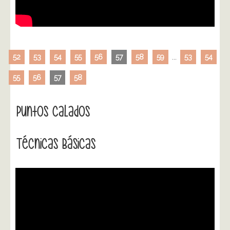
52
53
54
55
56
57
58
59
...
53
54
55
56
57
58
Puntos Calados
Técnicas Básicas