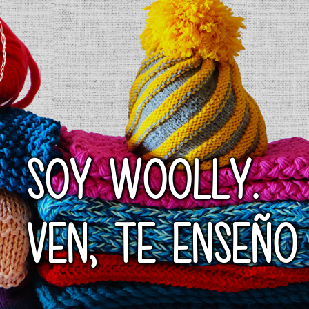
SOY WOOLLY.
VEN, TE ENSEÑO