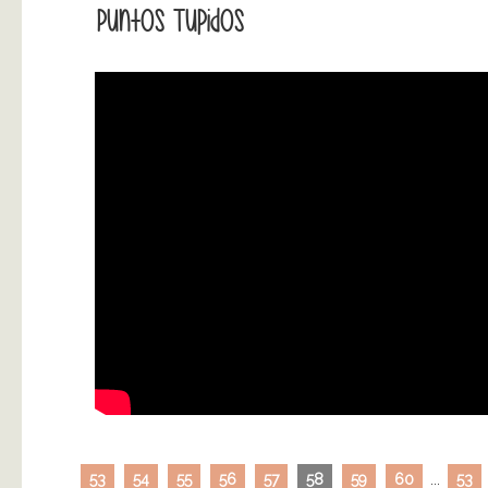
Puntos Tupidos
53
54
55
56
57
58
59
60
...
53