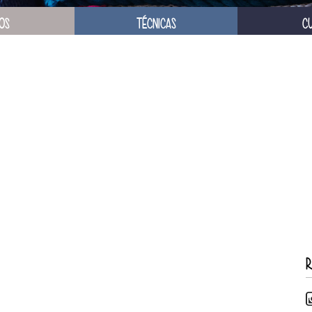
OS
TÉCNICAS
C
R