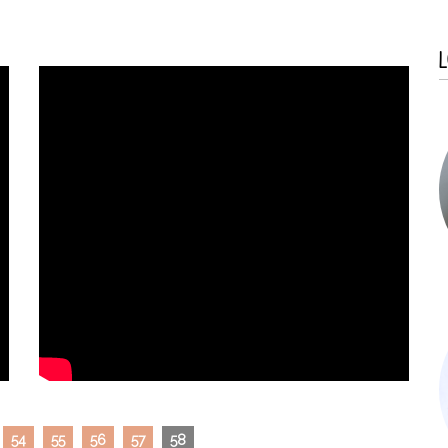
L
54
55
56
57
58