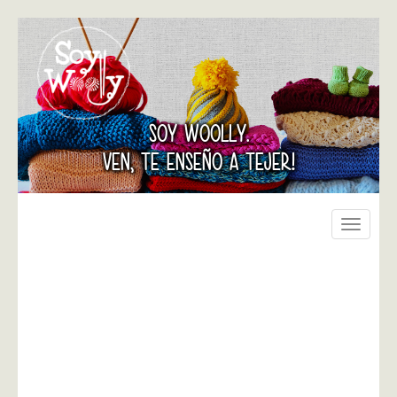
SOY WOOLLY.
VEN, TE ENSEÑO A TEJER!
Toggle
navigati