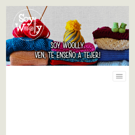
SOY WOOLLY.
VEN, TE ENSEÑO A TEJER!
Toggle
navigati