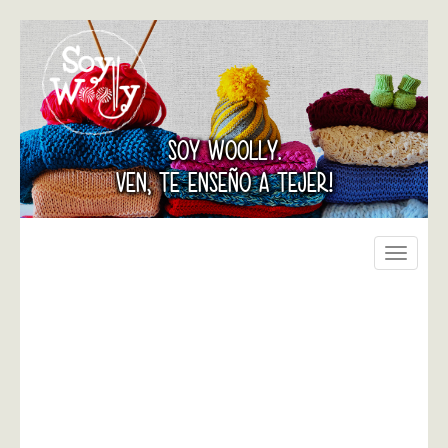
SOY WOOLLY.
VEN, TE ENSEÑO A TEJER!
Toggle
navigati