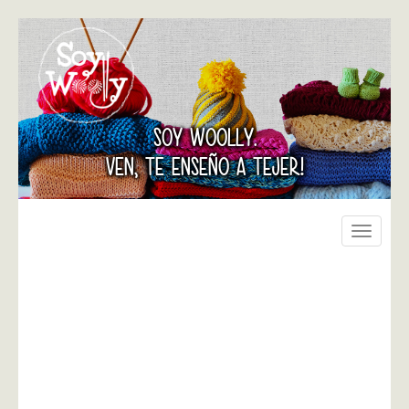
SOY WOOLLY.
VEN, TE ENSEÑO A TEJER!
Toggle
navigati