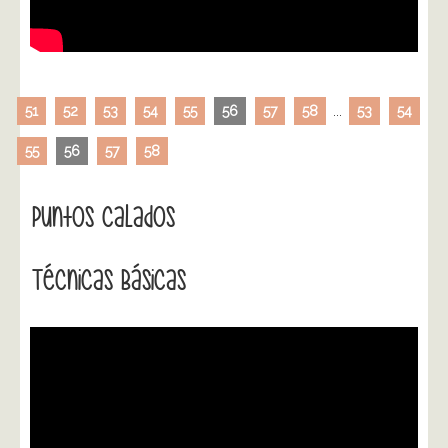
51
52
53
54
55
56
57
58
...
53
54
55
56
57
58
Puntos Calados
Técnicas Básicas