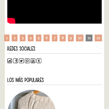
1
2
3
4
5
6
7
8
9
10
11
12
REDES SOCIALES
LOS MÁS POPULARES