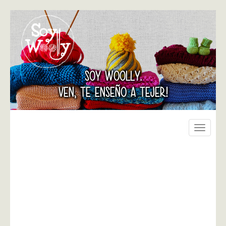
SOY WOOLLY.
VEN, TE ENSEÑO A TEJER!
Toggle
navigati