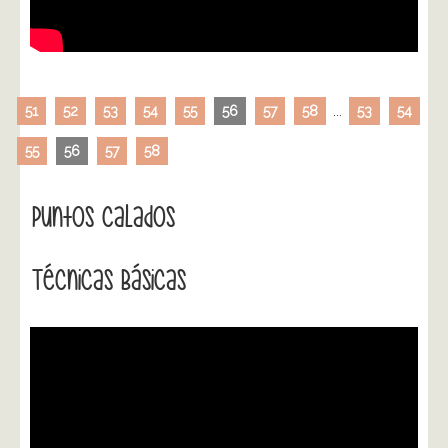
51
52
53
54
55
56
57
58
...
53
54
55
56
57
58
Puntos Calados
Técnicas Básicas