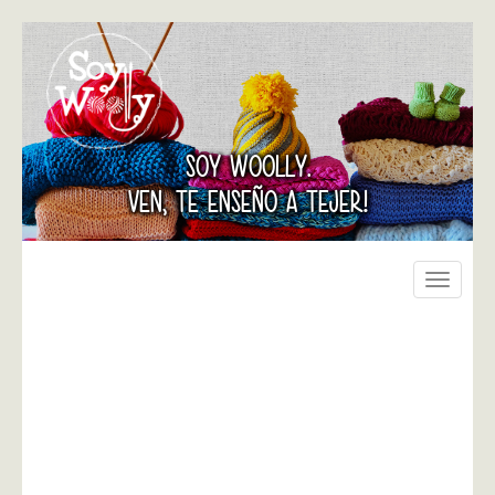
SOY WOOLLY.
VEN, TE ENSEÑO A TEJER!
Toggle
navigati