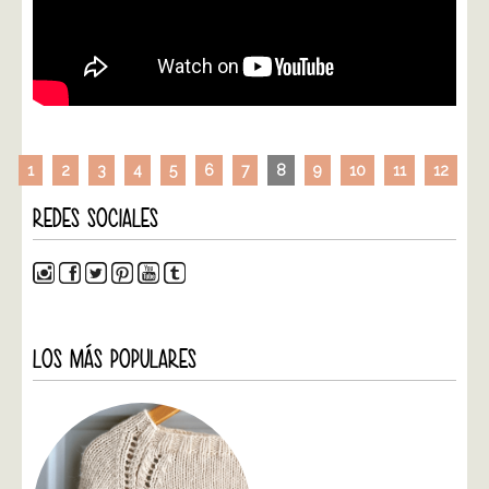
1
2
3
4
5
6
7
8
9
10
11
12
REDES SOCIALES
LOS MÁS POPULARES