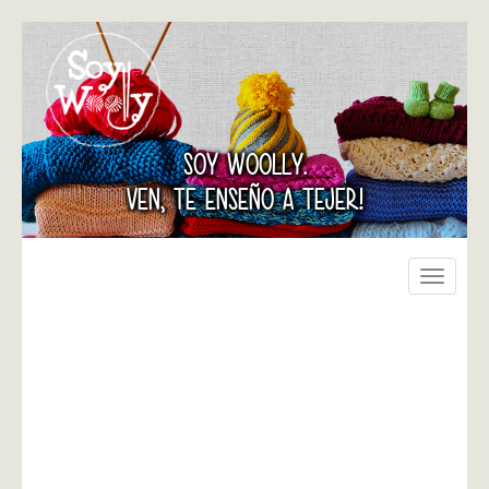
SOY WOOLLY.
VEN, TE ENSEÑO A TEJER!
Toggle
navigati