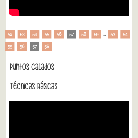
52
53
54
55
56
57
58
59
...
53
54
55
56
57
58
Puntos Calados
Técnicas Básicas