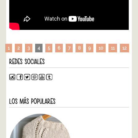
1
2
3
4
5
6
7
8
9
10
11
12
REDES SOCIALES
LOS MÁS POPULARES