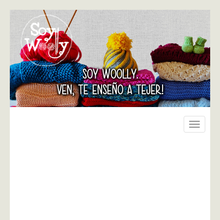
SOY WOOLLY.
VEN, TE ENSEÑO A TEJER!
Toggle
navigati