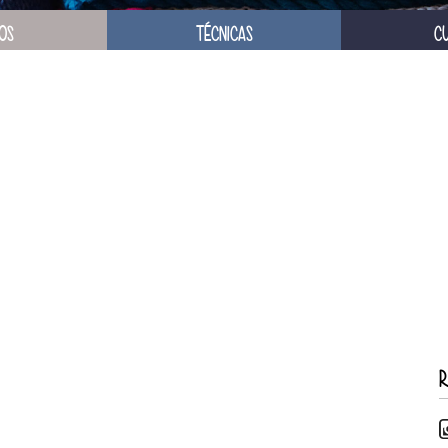
OS
TÉCNICAS
C
R