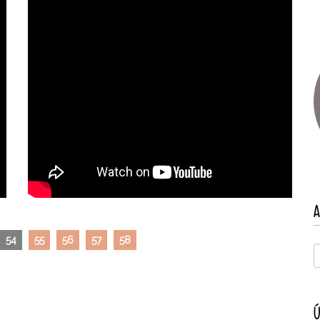
A
54
55
56
57
58
Ú