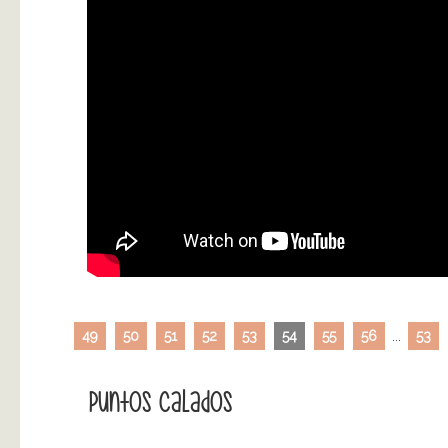
49
50
51
52
53
54
55
56
...
53
Puntos Calados