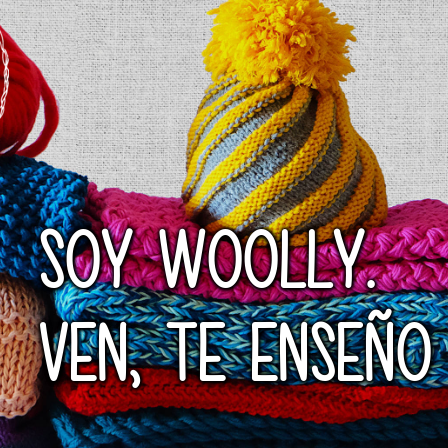
SOY WOOLLY.
VEN, TE ENSEÑO