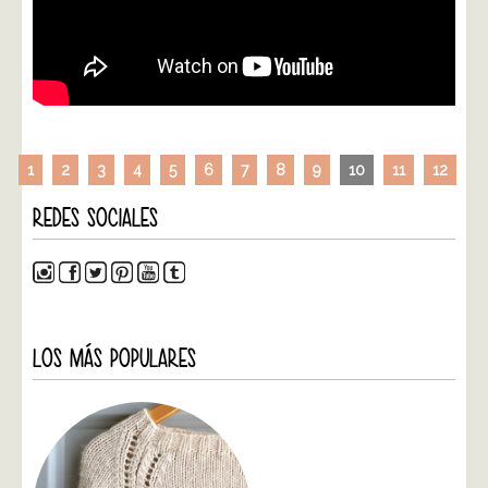
1
2
3
4
5
6
7
8
9
10
11
12
REDES SOCIALES
LOS MÁS POPULARES