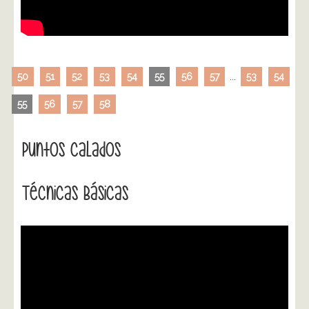
50
51
52
53
54
55
56
57
...
53
54
55
56
57
58
Puntos Calados
Técnicas Básicas