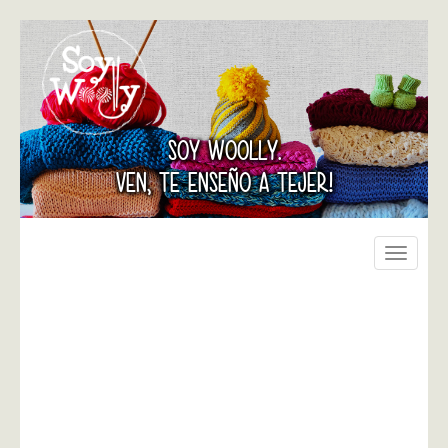
SOY WOOLLY.
VEN, TE ENSEÑO A TEJER!
Toggle
navigati