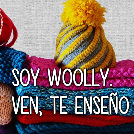
SOY WOOLLY.
VEN, TE ENSEÑO