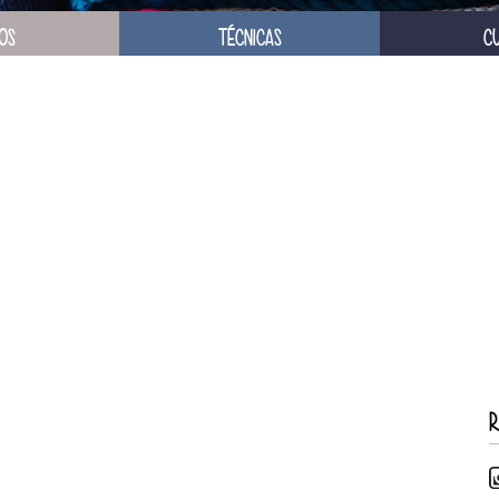
OS
TÉCNICAS
C
R