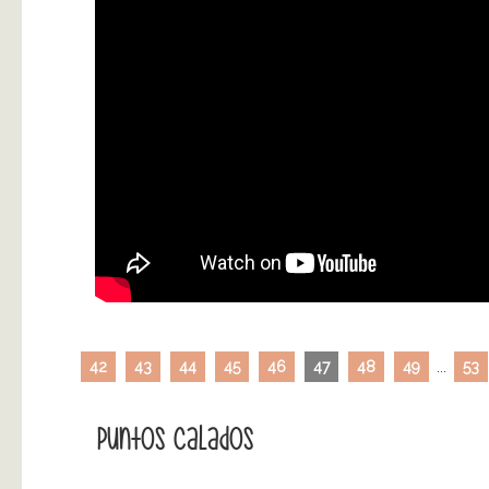
42
43
44
45
46
47
48
49
...
53
Puntos Calados