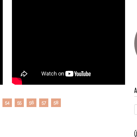
A
54
55
56
57
58
Ú