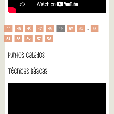
44
45
46
47
48
49
50
51
...
53
54
55
56
57
58
Puntos Calados
Técnicas Básicas