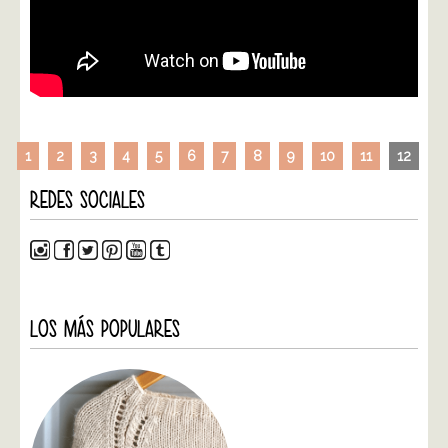
1
2
3
4
5
6
7
8
9
10
11
12
REDES SOCIALES
LOS MÁS POPULARES