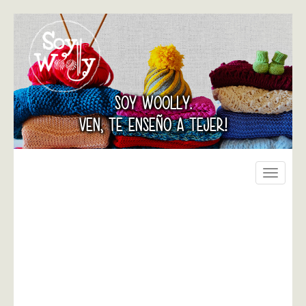
SOY WOOLLY.
VEN, TE ENSEÑO A TEJER!
Toggle
navigati