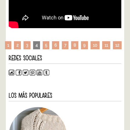
1
2
3
4
5
6
7
8
9
10
11
12
REDES SOCIALES
LOS MÁS POPULARES