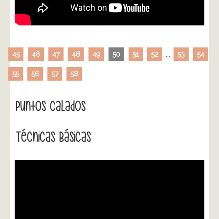
45
46
47
48
49
50
51
52
...
53
54
55
56
57
58
Puntos Calados
Técnicas Básicas