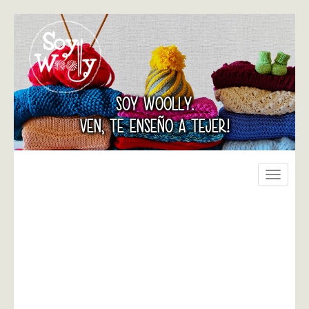
SOY WOOLLY.
VEN, TE ENSEÑO A TEJER!
Toggle
navigati