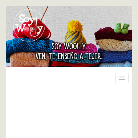
SOY WOOLLY.
VEN, TE ENSEÑO A TEJER!
Toggle
navigati