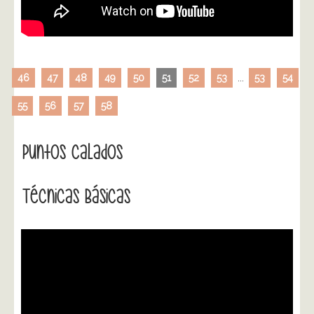
46
47
48
49
50
51
52
53
...
53
54
55
56
57
58
Puntos Calados
Técnicas Básicas