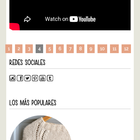
1
2
3
4
5
6
7
8
9
10
11
12
REDES SOCIALES
LOS MÁS POPULARES