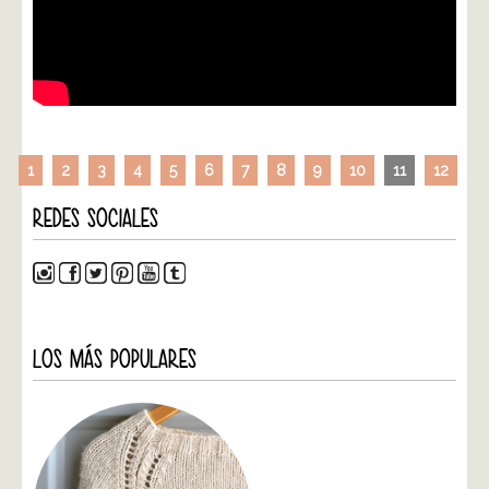
1
2
3
4
5
6
7
8
9
10
11
12
REDES SOCIALES
LOS MÁS POPULARES