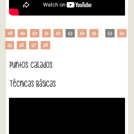
48
49
50
51
52
53
54
55
...
53
54
55
56
57
58
Puntos Calados
Técnicas Básicas