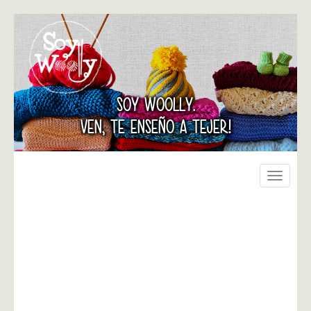
SOY WOOLLY.
VEN, TE ENSEÑO A TEJER!
Toggle
navigati