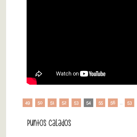
49
50
51
52
53
54
55
56
...
53
Puntos Calados