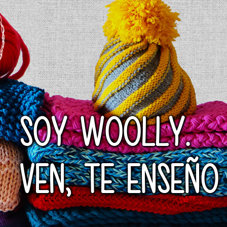
SOY WOOLLY.
VEN, TE ENSEÑO