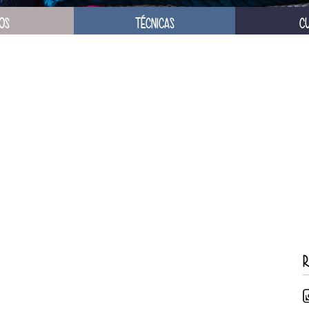
OS
TÉCNICAS
C
R