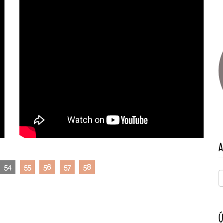
A
54
55
56
57
58
Ú