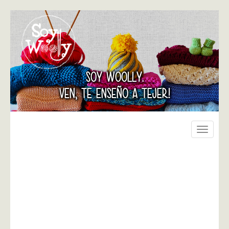
SOY WOOLLY.
VEN, TE ENSEÑO A TEJER!
Toggle
navigati