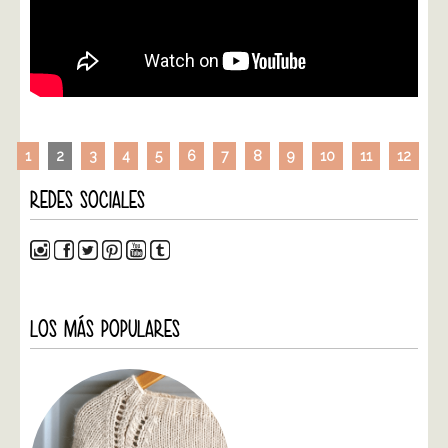
1
2
3
4
5
6
7
8
9
10
11
12
REDES SOCIALES
LOS MÁS POPULARES