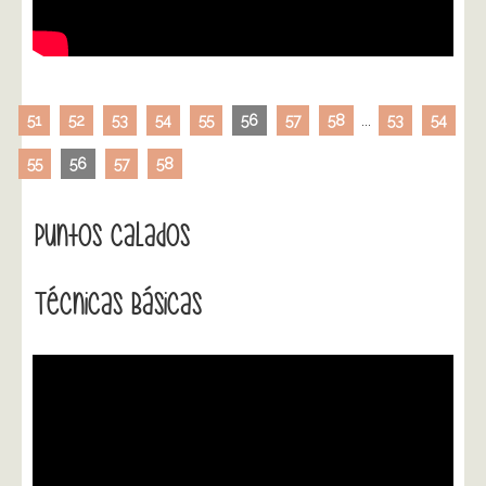
51
52
53
54
55
56
57
58
...
53
54
55
56
57
58
Puntos Calados
Técnicas Básicas