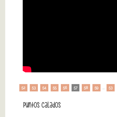
52
53
54
55
56
57
58
59
...
53
Puntos Calados