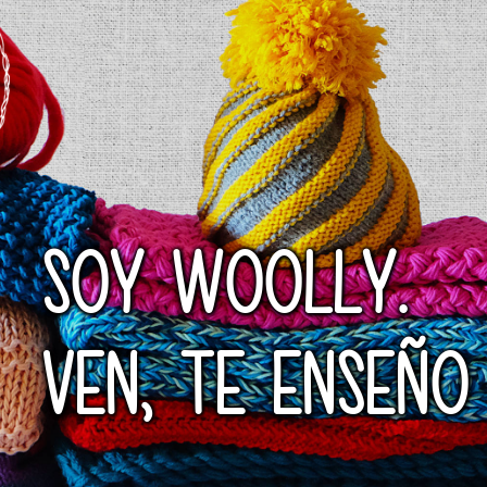
SOY WOOLLY.
VEN, TE ENSEÑO