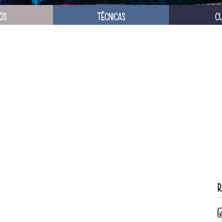
OS
TÉCNICAS
C
R