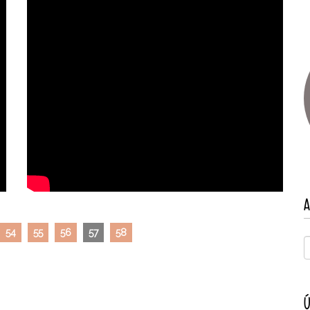
A
54
55
56
57
58
Ú