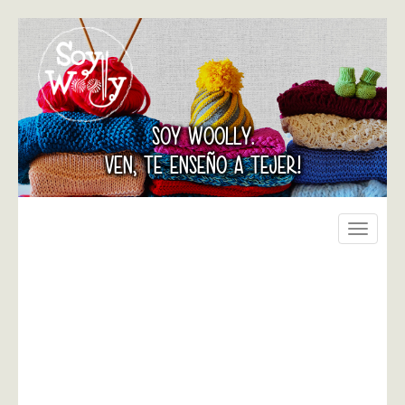
SOY WOOLLY.
VEN, TE ENSEÑO A TEJER!
Toggle
navigati