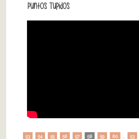
Puntos Tupidos
53
54
55
56
57
58
59
60
...
53