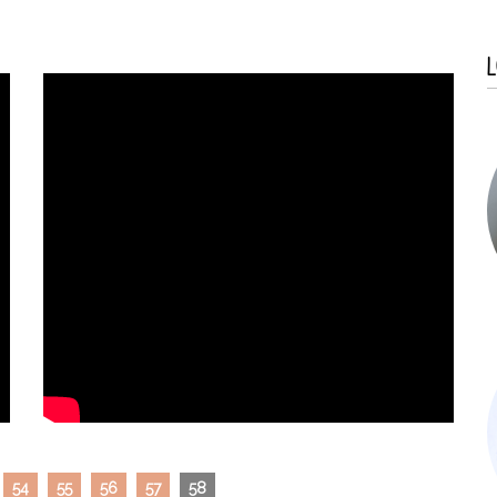
L
54
55
56
57
58