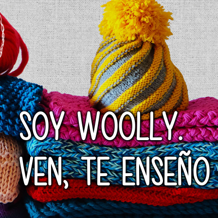
SOY WOOLLY.
VEN, TE ENSEÑO