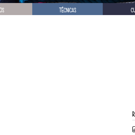
OS
TÉCNICAS
C
R