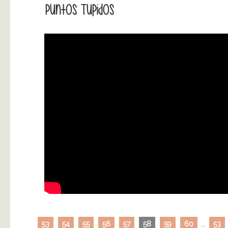
Puntos Tupidos
53
54
55
56
57
58
59
60
...
53