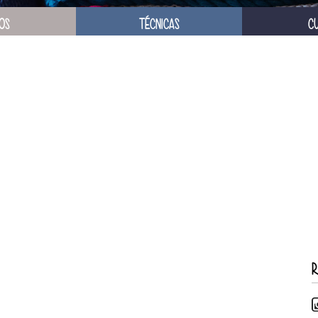
OS
TÉCNICAS
C
R