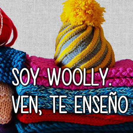
SOY WOOLLY.
VEN, TE ENSEÑO