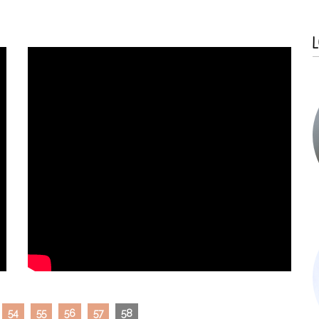
L
54
55
56
57
58