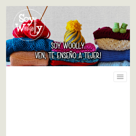
SOY WOOLLY.
VEN, TE ENSEÑO A TEJER!
Toggle
navigati