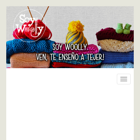
SOY WOOLLY.
VEN, TE ENSEÑO A TEJER!
Toggle
navigati