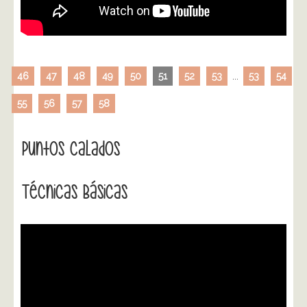
46
47
48
49
50
51
52
53
...
53
54
55
56
57
58
Puntos Calados
Técnicas Básicas