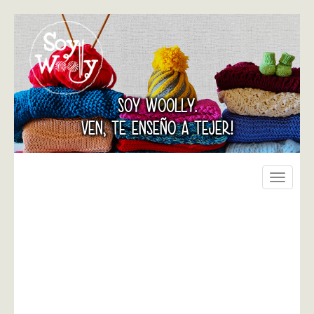
SOY WOOLLY.
VEN, TE ENSEÑO A TEJER!
Toggle
navigati