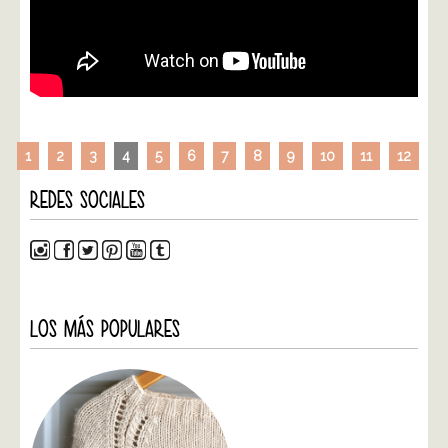
1
2
3
4
5
6
7
8
9
10
11
12
REDES SOCIALES
LOS MÁS POPULARES