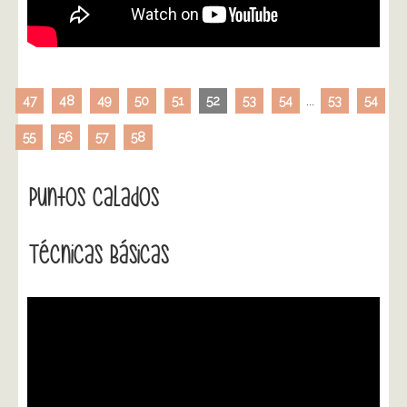
47
48
49
50
51
52
53
54
...
53
54
55
56
57
58
Puntos Calados
Técnicas Básicas