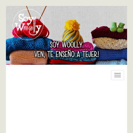
SOY WOOLLY.
VEN, TE ENSEÑO A TEJER!
Toggle
navigati