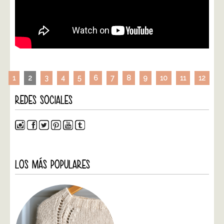
1
2
3
4
5
6
7
8
9
10
11
12
REDES SOCIALES
LOS MÁS POPULARES