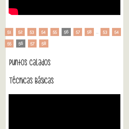
51
52
53
54
55
56
57
58
...
53
54
55
56
57
58
Puntos Calados
Técnicas Básicas