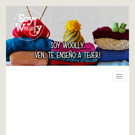
SOY WOOLLY.
VEN, TE ENSEÑO A TEJER!
Toggle
navigati