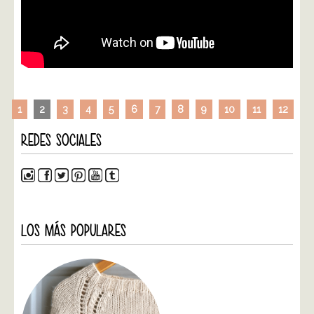
1
2
3
4
5
6
7
8
9
10
11
12
REDES SOCIALES
LOS MÁS POPULARES