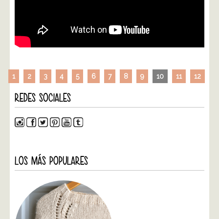
1
2
3
4
5
6
7
8
9
10
11
12
REDES SOCIALES
LOS MÁS POPULARES