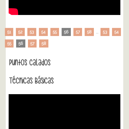
51
52
53
54
55
56
57
58
...
53
54
55
56
57
58
Puntos Calados
Técnicas Básicas