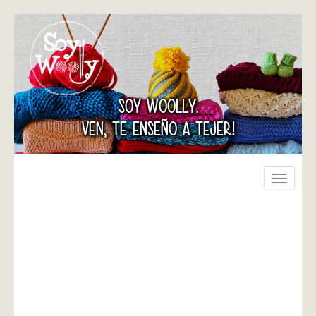
SOY WOOLLY.
VEN, TE ENSEÑO A TEJER!
Toggle
navigati