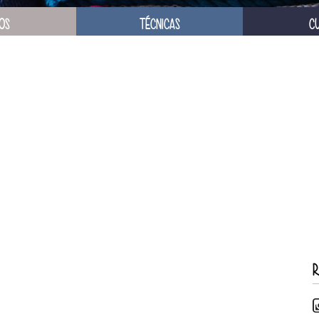
OS
TÉCNICAS
C
R