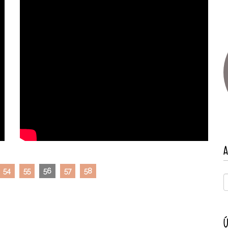
A
54
55
56
57
58
Ú