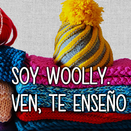
SOY WOOLLY.
VEN, TE ENSEÑO