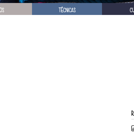
OS
TÉCNICAS
C
R