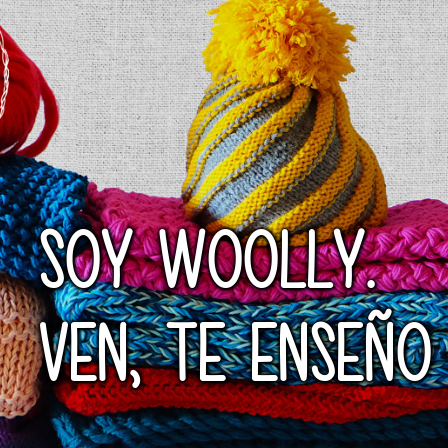
SOY WOOLLY.
VEN, TE ENSEÑO