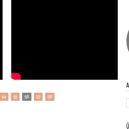
A
54
55
56
57
58
Ú