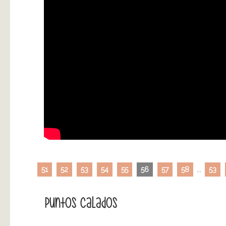
51
52
53
54
55
56
57
58
...
53
Puntos Calados