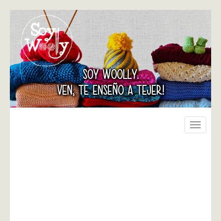
SOY WOOLLY.
VEN, TE ENSEÑO A TEJER!
Toggle
navigati