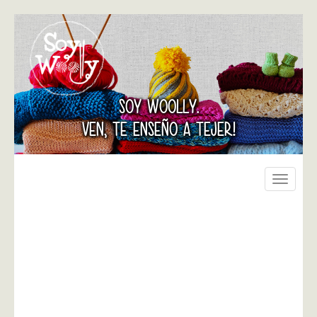
SOY WOOLLY.
VEN, TE ENSEÑO A TEJER!
Toggle
navigati