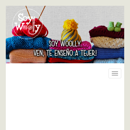
SOY WOOLLY.
VEN, TE ENSEÑO A TEJER!
Toggle
navigati