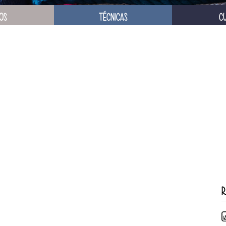
OS
TÉCNICAS
C
R