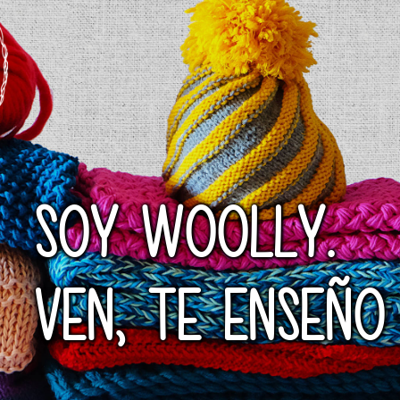
SOY WOOLLY.
VEN, TE ENSEÑO