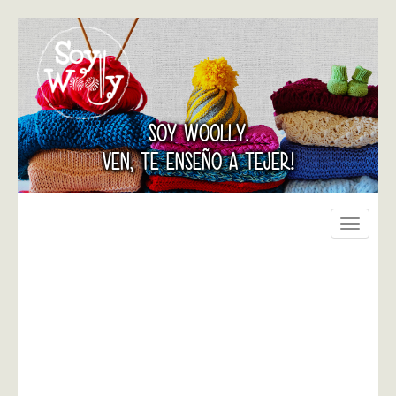
SOY WOOLLY.
VEN, TE ENSEÑO A TEJER!
Toggle
navigati