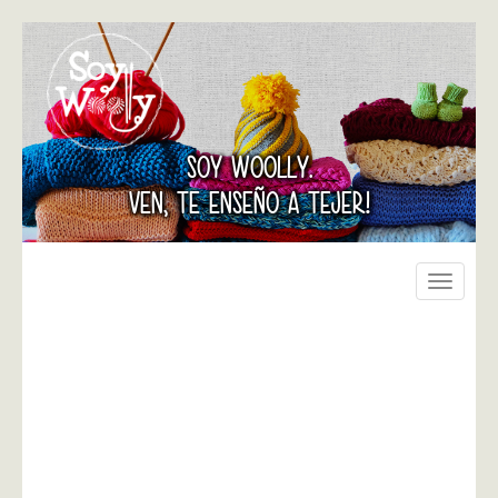
SOY WOOLLY.
VEN, TE ENSEÑO A TEJER!
Toggle
navigati