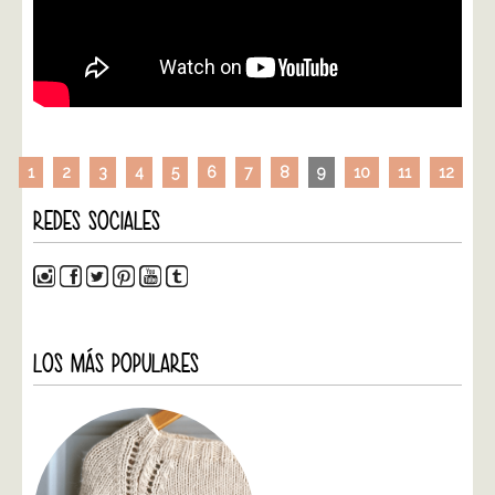
1
2
3
4
5
6
7
8
9
10
11
12
REDES SOCIALES
LOS MÁS POPULARES