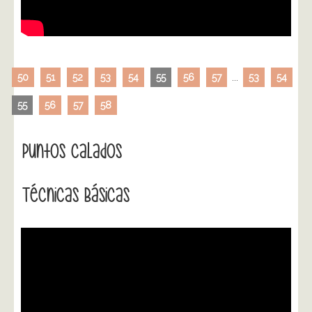
50
51
52
53
54
55
56
57
...
53
54
55
56
57
58
Puntos Calados
Técnicas Básicas